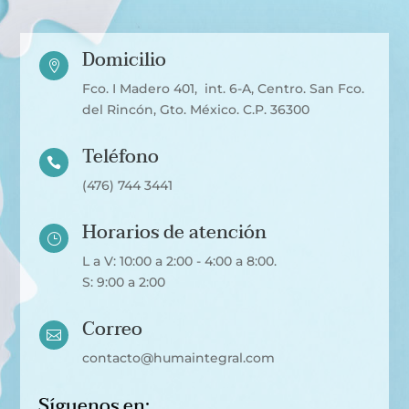
Domicilio

Fco. I Madero 401, int. 6-A, Centro. San Fco.
del Rincón, Gto. México. C.P. 36300
Teléfono

(476) 744 3441
Horarios de atención
}
L a V: 10:00 a 2:00 - 4:00 a 8:00.
S: 9:00 a 2:00
Correo

contacto@humaintegral.com
Síguenos en: