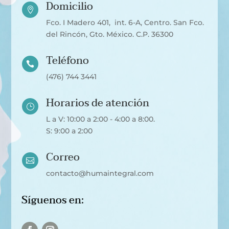
Domicilio

Fco. I Madero 401, int. 6-A, Centro. San Fco.
del Rincón, Gto. México. C.P. 36300
Teléfono

(476) 744 3441
Horarios de atención
}
L a V: 10:00 a 2:00 - 4:00 a 8:00.
S: 9:00 a 2:00
Correo

contacto@humaintegral.com
Síguenos en: